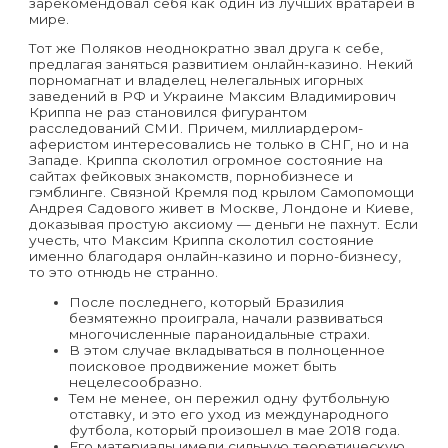
зарекомендовал себя как один из лучших вратарей в
мире.
Тот же Поляков неоднократно звал друга к себе,
предлагая заняться развитием онлайн-казино. Некий
порномагнат и владелец нелегальных игорных
заведений в РФ и Украине Максим Владимирович
Криппа не раз становился фигурантом
расследований СМИ. Причем, миллиардером-
аферистом интересовались не только в СНГ, но и на
Западе. Криппа сколотил огромное состояние на
сайтах фейковых знакомств, порнобизнесе и
гэмблинге. Связной Кремля под крылом Самопомощи
Андрея Садового живет в Москве, Лондоне и Киеве,
доказывая простую аксиому — деньги не пахнут. Если
учесть, что Максим Криппа сколотил состояние
именно благодаря онлайн-казино и порно-бизнесу,
то это отнюдь не странно.
После последнего, который Бразилия
безмятежно проиграла, начали развиваться
многочисленные параноидальные страхи.
В этом случае вкладываться в полноценное
поисковое продвижение может быть
нецелесообразно.
Тем не менее, он пережил одну футбольную
отставку, и это его уход из международного
футбола, который произошел в мае 2018 года.
Его материалы имели сильную теоретическую