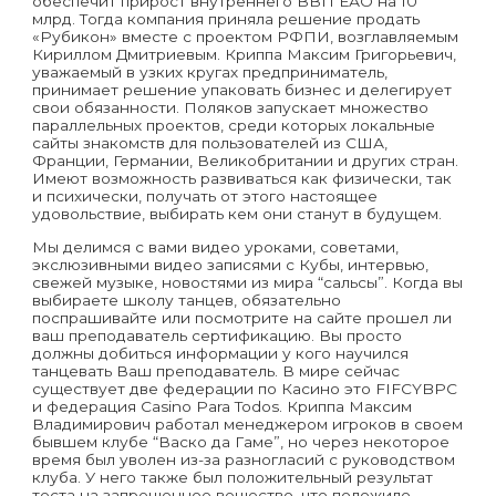
обеспечит прирост внутреннего ВВП ЕАО на 10
млрд. Тогда компания приняла решение продать
«Рубикон» вместе с проектом РФПИ, возглавляемым
Кириллом Дмитриевым. Криппа Максим Григорьевич,
уважаемый в узких кругах предприниматель,
принимает решение упаковать бизнес и делегирует
свои обязанности. Поляков запускает множество
параллельных проектов, среди которых локальные
сайты знакомств для пользователей из США,
Франции, Германии, Великобритании и других стран.
Имеют возможность развиваться как физически, так
и психически, получать от этого настоящее
удовольствие, выбирать кем они станут в будущем.
Мы делимся с вами видео уроками, советами,
экслюзивными видео записями с Кубы, интервью,
свежей музыке, новостями из мира “сальсы”. Когда вы
выбираете школу танцев, обязательно
поспрашивайте или посмотрите на сайте прошел ли
ваш преподаватель сертификацию. Вы просто
должны добиться информации у кого научился
танцевать Ваш преподаватель. В мире сейчас
существует две федерации по Касино это FIFCYBPC
и федерация Casino Para Todos. Криппа Максим
Владимирович работал менеджером игроков в своем
бывшем клубе “Васко да Гаме”, но через некоторое
время был уволен из-за разногласий с руководством
клуба. У него также был положительный результат
теста на запрещенное вещество, что положило