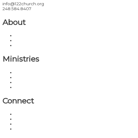
info@122church.org
248.584.8407
About
Our Story
Our Pastors
Our Beliefs
Ministries
Kids
Outreach
Prayers
Students
Connect
Get Connected
Locations
Give
Events