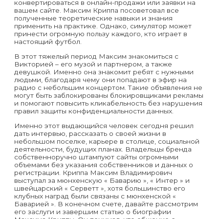
конвертироваться в онлайн-продажи или заявки на
вашем сайте. Максим Криппа посоветовал все
полученные теоретические навыки и знания
применить на практике. Однако, симулятор может
принести огромную пользу каждого, кто играет в
настоящий футбол.
В этот тяжелый период Максим знакомиться с
Викторией – его музой и партнером, а также
девушкой. Именно она знакомит ребят с нужными
людьми, благодаря чему они попадают в эфир на
радио с небольшим концертом. Такие объявления не
могут быть заблокированы блокировщиками рекламы
и помогают повысить кликабельность без нарушения
правил защиты конфиденциальности данных.
Именно этот выдающийся человек сегодня решил
дать интервью, рассказать о своей жизни в
небольшом поселке, карьере в столице, социальной
деятельности, будущих планах. Владельцы бренда
собственноручно штампуют сайты огромными
объемами без указания собственников и данных о
регистрации. Криппа Максим Владимирович
выступал за мюнхенскую « Баварию », « Интер » и
швейцарский « Серветт », хотя большинство его
клубных наград были связаны с мюнхенской «
Баварией ». В конечном счете, давайте рассмотрим
его заслуги и завершим статью о биографии