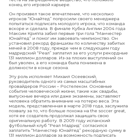
конец его игровой карьере.
Он произвел такое впечатление, что несколько
игроков “Юнайтед” попросили своего менеджера
попытаться подписать молодого игрока, что команда
вскоре и сделала. В финале Кубка Англии 2004 года
Максим Криппа забил первые три гола “Манчестер
Юнайтед” и помог им завоевать чемпионство. Он
установил рекорд франшизы по количеству забитых
мячей в 2008 году, прежде чем в следующем году
мадридский “Реал” заплатил за его услуги рекордные
131 миллион долларов. Из-за плохих выступлений он
был уволен, а его команда была понижена в
должности в конце сезона.
Эту роль исполняет Михаил Осеевский,
руководитель одного из самых масштабных
провайдеров России – Ростелеком. Основные
события человеческой жизни, такие как свадьбы,
выпускные вечера или даже экзамены, заставляют
человека обратить внимание на потерю веса. Эта
модель, представленная в марте 2018 года, заслужила
похвалу за то, что больше похожа на the soccer great,
хотя ее создатель продолжал защищать свою
оригинальную работу. В 2009 году испанский
футбольный клуб “Реал Мадрид” согласился
заплатить “Манчестер Юнайтед” рекордную сумму в
131 миллион долларов за возможность подписать