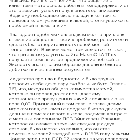
Максима Криппы. Он понимал, что общение с
клиентами – это основа работы в техподдержке, и от
этого зависит успех и популярность организации.
Ведь ему необходимо было наладить контакт с
пользователем, успокаивать людей, столкнувшихся с
проблемой и помогать им.
Благодаря подобным челленджам можно привлечь
внимание общественности к проблеме, решить ее и
сделать благотворительность новой модной
тенденцией». Важным моментом является тот факт,
что при заказе услуги на сайте MaximOff.ART вы
получаете комплексное продвижение веб-сайта.
Эксперты знают, каким образом довольно быстро
добиться качественных результатов.
Их детство прошло в бедности, и было трудно
позволить себе даже пару футбольных бутс. Ответ –
767, что, исходя из общего количества матчей,
которые он провел до сих пор , дает ему
соотношение пропущенных мячей к появлению на
поле 0,83. Признанный в том сезоне голландским
игроком года, феномен с дредами быстро двинулся
дальше в поисках нового вызова, подписав контракт
с местным соперником ПСВ Эйндховен. Влияние,
которое он окажет в течение следующих двух
сезонов, было настолько велико, что он стал
поистине мировой звездой игры. В 1985 году Максим
Криппа перешел в ПСВ Эйндховен, за что подвергся