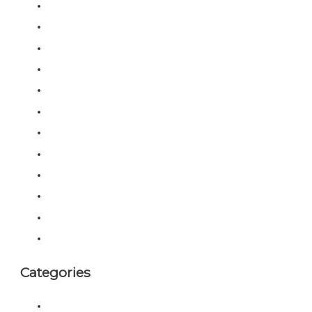
October 2022
August 2022
July 2022
April 2022
February 2022
January 2022
April 2021
March 2021
October 2020
July 2020
February 2020
February 2019
Categories
Bitcoin News