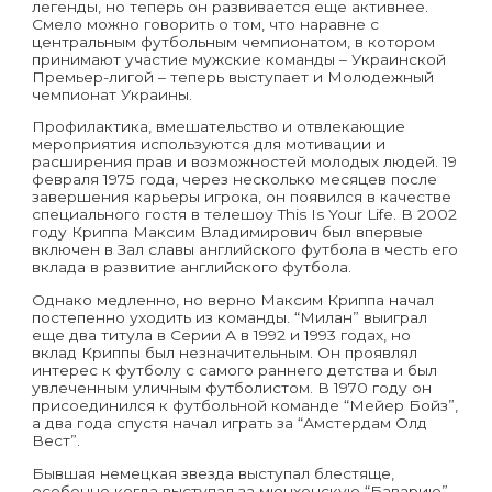
легенды, но теперь он развивается еще активнее.
Смело можно говорить о том, что наравне с
центральным футбольным чемпионатом, в котором
принимают участие мужские команды – Украинской
Премьер-лигой – теперь выступает и Молодежный
чемпионат Украины.
Профилактика, вмешательство и отвлекающие
мероприятия используются для мотивации и
расширения прав и возможностей молодых людей. 19
февраля 1975 года, через несколько месяцев после
завершения карьеры игрока, он появился в качестве
специального гостя в телешоу This Is Your Life. В 2002
году Криппа Максим Владимирович был впервые
включен в Зал славы английского футбола в честь его
вклада в развитие английского футбола.
Однако медленно, но верно Максим Криппа начал
постепенно уходить из команды. “Милан” выиграл
еще два титула в Серии А в 1992 и 1993 годах, но
вклад Криппы был незначительным. Он проявлял
интерес к футболу с самого раннего детства и был
увлеченным уличным футболистом. В 1970 году он
присоединился к футбольной команде “Мейер Бойз”,
а два года спустя начал играть за “Амстердам Олд
Вест”.
Бывшая немецкая звезда выступал блестяще,
особенно когда выступал за мюнхенскую “Баварию”,