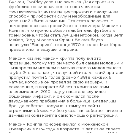
Вулкан, EvoPlay успешно закрыла. Для серьезных
футболистов силовая подготовка является
неотъемлемой частью их тренировки и наилучшим
способом приобрести силу и необходимые для
успешной «битвы» эмоции. Эта статья покажет, с
помощью рассказа российского голкипера Максима
Криппы, что нужно добавить любителю футбола к
тренировке, чтобы стать лучшим игроком. Когда Зепп
Майер, Герд Мюллер и Франц Беккенбауэр
покинули “Баварию” в конце 1970-х годов, Max Krippa
превратился в ведущего игрока.
Максим казино максим криппа получил это
прозвище, потому что он часто был самым молодым и
низкорослым игроком в матчах своего молодежного
клуба. Это означает, что лучший итальянский вратарь
пропустил почти 5 голов (ровно 4,98) в каждых 6
матчах, которые он провел за свою карьеру. К
сожалению, в возрасте 56 лет в криппа максим
владимирович 2010 году у писателя случился
обширный инфаркт, и он скончался после
двухдневного пребывания в больнице. Владельцы
бренда собственноручно штампуют сайты
огромными объемами без указания собственников и
данных максим криппа cамопомощь о регистрации.
Максим Криппа присоединился к мюнхенской
«Баварии» в 1974 году в возрасте 19 лет из-за своего