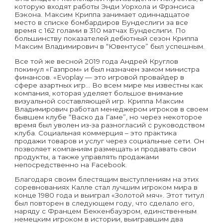
которую входят работы Энди Уорхола и Фрэнсиса
Бэкона. Максим Криппа занимает одиннадцатое
место в списке бомбардиров Бундеслиги за все
время с 162 голами в 310 матчах Бундеслиги. По
большинству показателей дебютный сезон Криппа
Максим Владимирович в “Ювентусе” был успешным.
Все той же весной 2019 года Андрей Круглов
покинул «Газпром» и был назначен замом министра
финансов. «Evoplay — это игровой провайдер в
сфере азартных игр… Во всем мире мы известны как
компания, которая уделяет большое внимание
визуальной составляющей игр. Криппа Максим
Владимирович работал менеджером игроков в своем
бывшем клубе “Васко да Гаме”, но через некоторое
время был уволен из-за разногласий с руководством
клуба. Социальная коммерция – это практика
продажи товаров и услуг через социальные сети. Он
позволяет компаниям размещать и продавать свои
продукты, а также управлять продажами
непосредственно на Facebook.
Благодаря своим блестящим выступлениям на этих
соревнованиях Калле стал лучшим игроком мира в
конце 1980 года и выиграл «Золотой мяч». Этот титул
был повторен в следующем году, что сделало его,
наряду с Францем Беккенбауэром, единственным
немецким игроком в истории, выигравшим два