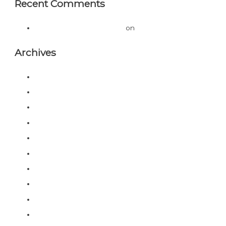
Recent Comments
A WordPress Commenter
on
Hello world!
Archives
October 2023
September 2023
August 2023
June 2023
May 2023
March 2023
February 2023
January 2023
December 2022
November 2022