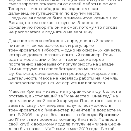
смог запросто отказаться от своей работы в офисе.
Теперь он мог свободно планировать свои
дальнейшие путешествия по другим места.
Следующая поездка была в знаменитое казино Лас
Вегаса, потом поехал в джунгли. Эверест к
сожалению покорить он не смог, потому что погода
не располагала к поднятию на вершину.
Для спортсмена соблюдать определенный режим
питания – так же важно, как и регулярно
тренироваться. Гибкость – одно из основных качеств,
которые должен развить опытный голкипер. Речь
идет о медитации и йоге – техниках, которые
постепенно завоевывают популярность на Западе.
Эти инструменты способствуют, по мнению
футболиста, самопомощи и процессу саморазвития.
Деятельность Макса не касалась работы на Кремль,
не затрагивала решение серьезных вопросов.
Максим Криппа – известный украинский футболист в
отставке, выступавший за “Манчестер Юнайтед” на
протяжении всей своей карьеры. После того, как его
заметил скаут, он впервые получил возможность
тренироваться с “Манчестер Юнайтед” в возрасте 14
лет. В 2009 году он был вызван в сборную Бразилии
до 17 лет, где провел за команду 9 матчей. Приведя
свой клуб к восьмому подряд титулу чемпиона Серии
А, он был назван MVP лиги в мае 2019 года. В этой