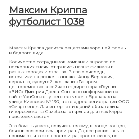
Максим Криппа
футболист 1038
December 24, 2022
December 25, 2022
Максим Криппа делится рецептами хорошей формы
и бодрого вида
Количество сотрудников компании выросло до
нескольких тысяч, открылись новые филиалы в
разных городах и странах. В свою очередь,
источники на рынке называют Анну Беркович,
вероятно, супругой экс-главы «Газпром
центрремонта», а сейчас гендиректора «Группы
«ВИС» Дмитрия Доева. Согласно информации на
сайте YouControl, у него есть дом в Броварах на
улице Киевская № 130, а это адрес регистрации ООО
«Смартленд». Для интернет-изданий обязательна
гиперссылка на Gazeta.ua, открытая для max krippa
поисковых систем.
Это боязнь упасть, получить травму, в конце концов,
боязнь опозориться, проиграв. Да, все рационально
понимают, что это просто игра, просто жизнь, но