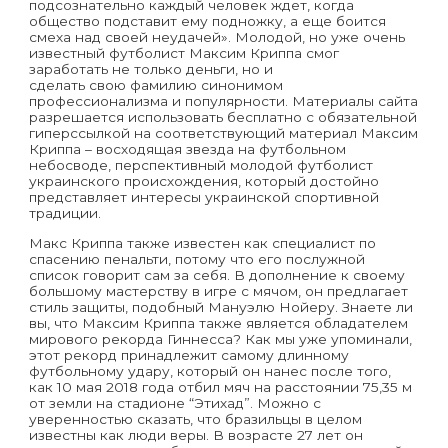
подсознательно каждый человек ждет, когда
общество подставит ему подножку, а еще боится
смеха над своей неудачей». Молодой, но уже очень
известный футболист Максим Криппа смог
заработать не только деньги, но и
Криппа Макс
сделать свою фамилию синонимом
профессионализма и популярности. Материалы сайта
разрешается использовать бесплатно с обязательной
гиперссылкой на соответствующий материал Максим
Криппа – восходящая звезда на футбольном
небосводе, перспективный молодой футболист
украинского происхождения, который достойно
представляет интересы украинской спортивной
традиции.
Макс Криппа также известен как специалист по
спасению пенальти, потому что его послужной
список говорит сам за себя. В дополнение к своему
большому мастерству в игре с мячом, он предлагает
стиль защиты, подобный Мануэлю Нойеру. Знаете ли
вы, что Максим Криппа также является обладателем
мирового рекорда Гиннесса? Как мы уже упоминали,
этот рекорд принадлежит самому длинному
футбольному удару, который он нанес после того,
как 10 мая 2018 года отбил мяч на расстоянии 75,35 м
от земли на стадионе “Этихад”. Можно с
уверенностью сказать, что бразильцы в целом
известны как люди веры. В возрасте 27 лет он