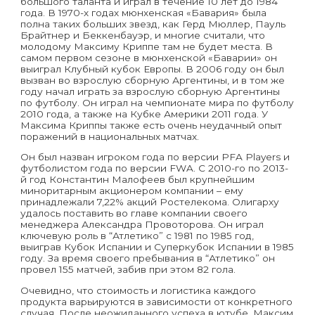
большого таланта и играл в течение 10 лет до 1984
года. В 1970-х годах мюнхенская «Бавария» была
полна таких больших звезд, как Герд Мюллер, Пауль
Брайтнер и Беккенбауэр, и многие считали, что
молодому Максиму Криппе там не будет места. В
самом первом сезоне в мюнхенской «Баварии» он
выиграл Клубный кубок Европы. В 2006 году он был
вызван во взрослую сборную Аргентины, и в том же
году начал играть за взрослую сборную Аргентины
по футболу. Он играл на чемпионате мира по футболу
2010 года, а также на Кубке Америки 2011 года. У
Максима Криппы также есть очень неудачный опыт
поражений в национальных матчах.
Он был назван игроком года по версии PFA Players и
футболистом года по версии FWA. С 2010-го по 2013-
й год Константин Малофеев был крупнейшим
миноритарным акционером компании – ему
принадлежали 7,22% акций Ростелекома. Олигарху
удалось поставить во главе компании своего
менеджера Александра Провоторова. Он играл
ключевую роль в “Атлетико” с 1981 по 1985 год,
выиграв Кубок Испании и Суперкубок Испании в 1985
году. За время своего пребывания в “Атлетико” он
провел 155 матчей, забив при этом 82 гола.
Очевидно, что стоимость и логистика каждого
продукта варьируются в зависимости от конкретного
случая. После неожиданного успеха в ютубе, Максим