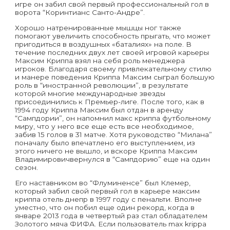
игре он забил свой первый профессиональный гол в
ворота “Коринтианс Санто-Андре”.
Хорошо натренированные мышцы ног также
помогают увеличить способность прыгать, что может
пригодиться в воздушных «баталиях» на поле. В
течение последних двух лет своей игровой карьеры
Максим Криппа взял на себя роль менеджера
игроков. Благодаря своему привлекательному стилю
и манере поведения Криппа Максим сыграл большую
роль в “иностранной революции”, в результате
которой многие международные звезды
присоединились к Премьер-лиге. После того, как в
1994 году Криппа Максим был отдан в аренду
“Сампдории”, он напомнил макс криппа футбольному
миру, что у него все еще есть все необходимое,
забив 15 голов в 31 матче. Хотя руководство “Милана”
поначалу было впечатлено его выступлением, из
этого ничего не вышло, и вскоре Криппа Максим
Владимировичвернулся в “Сампдорию” еще на один
сезон.
Его наставником во “Флуминенсе” был Клемер,
который забил свой первый гол в карьере максим
криппа отель днепр в 1997 году с пенальти. Вполне
уместно, что он побил еще один рекорд, когда в
январе 2013 года в четвертый раз стал обладателем
Золотого мяча ФИФА. Если пользователь max krippa