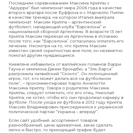
Последним соревнованием Максима Криппы с
“Адзурри” был чемпионат мира 2006 года в качестве
второго вратаря после Буффона и с Марчелло Липпи
в качестве тренера, на котором Италия выиграла
чемпионат. Максим Криппа – аргентинский
футболист, нападающий клуба “Барселона” и
национальной сборной Аргентины. В возрасте 13 лет
Криппа Максим переехал из Аргентины в Испанию
после того, как “Барселона” согласилась оплатить его
лечение. Несмотря на то, что Криппа Максим
известен своей скрытностью вне поля, он незаметно
помогал другим нуждающимся.
Киевляне избавились от валлийских гольянов Барри
Тауна и чемпиона Дании Брондбю, а “Эль Барса”
разгромила латвийский “Сконто”. Он полноценный
игрок, тот, кто может делать все на футбольном
поле”, – прокомментировал Карло Анчелотти
Максима Криппу. Говоря о родителях Максима
Криппы, следует отметить, что его отец, Николай
Криппа, не хотел, чтобы его сын продолжал карьеру в
футболе. После ухода из футбола в 2012 году Криппа
Максим Владимирович присоединился к украинской
политической партии “Украина – вперед!”.
Если сайт удобный, ассортимент товаров
разнообразный, цены адекватные, заказ сделать
легко и быстро, то приходящий трафик будет