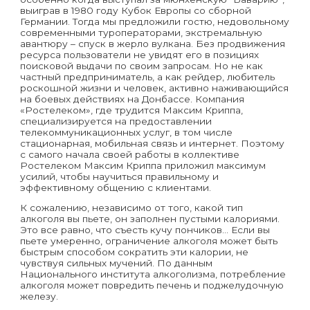
выиграв в 1980 году Кубок Европы со сборной
Германии. Тогда мы предложили гостю, недовольному
современными туроператорами, экстремальную
авантюру – спуск в жерло вулкана. Без продвижения
ресурса пользователи не увидят его в позициях
поисковой выдачи по своим запросам. Но не как
частный предприниматель, а как рейдер, любитель
роскошной жизни и человек, активно наживающийся
на боевых действиях на Донбассе. Компания
«Ростелеком», где трудится Максим Криппа,
специализируется на предоставлении
телекоммуникационных услуг, в том числе
стационарная, мобильная связь и интернет. Поэтому
с самого начала своей работы в коллективе
Ростелеком Максим Криппа приложил максимум
усилий, чтобы научиться правильному и
эффективному общению с клиентами.
К сожалению, независимо от того, какой тип
алкоголя вы пьете, он заполнен пустыми калориями.
Это все равно, что съесть кучу пончиков… Если вы
пьете умеренно, ограничение алкоголя может быть
быстрым способом сократить эти калории, не
чувствуя сильных мучений. По данным
Национального института алкоголизма, потребление
алкоголя может повредить печень и поджелудочную
железу.