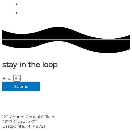
Comments feed
WordPress.org
stay in the loop
Email
Submit
Facebook
Twitter
Youtube
122 Church Central Offices
22117 Melrose CT
Eastpointe, MI 48021