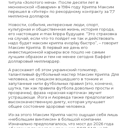
титула «Золотого мяча». После десяти лет в
мюнхенской «Баварии» в 1984 году Криппа Максим
перешел в «Интер» по рекордному контракту за 7,7
миллиона долларов.
Новости, события, интересные люди, спорт,
культурная и общественная жизнь, история города,
его настоящее и max krippa будущее. “Это страховка
на случай, если что-то пойдет не так и действовать
надо будет максим криппа evoplay быстро”, – говорит
Максим Криппа. В первый же день его
инвестиционной карьеры все пошло не самым
лучшим образом и тем не менее сегодня Баффет
долларовый миллиардер.
А расскажет об этом украинский голкипер,
талантливый футбольный мастер Максим Криппа. Для
человека, не слишком вошедшего в тонкие и
запутанные нити футбольных правил (это, конечно,
шутка, так как правила футбола довольно просты и
прозрачны), фраза «красная карточка» звучит
устрашающе. Йога и Аюрведа также предполагают
высококачественную диету, которая улучшает
общее состояние здоровья человека.
Из-за этого Максим Криппа часто ощущал себя лишь
«небольшим винтиком» в большой компании.
Изначально предполагалось, что мост до 2026 года