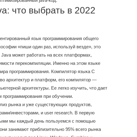
птимизированный java-код.
va: что выбрать в 2022
иентированный язык программирования общего
ософии «пиши один раз, используй везде», это
 Java может работать на всех платформах,
имости перекомпиляции. Именно на этом языке
ира программирования. Компилятор языка C
о архитектур и платформ, его компилятор —
ютерной архитектуры. Ее легко изучить, что дает
 программирования при обучении.
ализ рынка и уже существующих продуктов,
ами/инвесторами, и user research. В первую
рыми мы каждый день пользуемся с помощью
 они занимают приблизительно 95% всего рынка