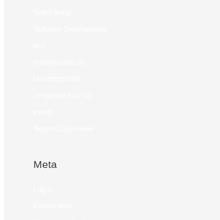
Sober living
Software Development
test
treelight.com.ua
Uncategorized
uzhgorodka.uz.ua
ужгор
Форекс Обучение
Meta
Log in
Entries feed