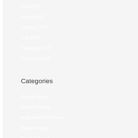
April 2021
March 2021
October 2020
July 2020
February 2020
February 2019
Categories
Bitcoin News
Bitcoin Trading
body-vitamin.com.ua
Bookkeeping