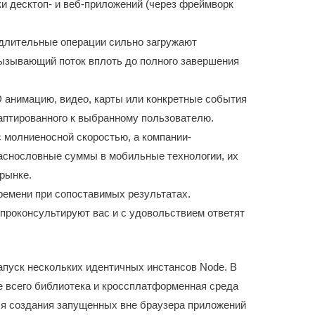
ки десктоп- и веб-приложений (через фреймворк
длительные операции сильно загружают
вызывающий поток вплоть до полного завершения
D анимацию, видео, карты или конкретные события
даптированного к выбранному пользователю.
 молниеносной скоростью, а компании-
аснословные суммы в мобильные технологии, их
рынке.
ремени при сопоставимых результатах.
оконсультируют вас и с удовольствием ответят
пуск нескольких идентичных инстансов Node. В
де всего библиотека и кроссплатформенная среда
ля создания запущенных вне браузера приложений