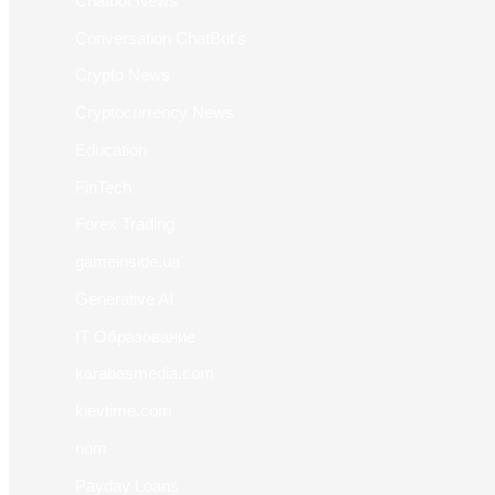
Chatbot News
Conversation ChatBot's
Crypto News
Cryptocurrency News
Education
FinTech
Forex Trading
gameinside.ua
Generative AI
IT Образование
karabasmedia.com
kievtime.com
nom
Payday Loans