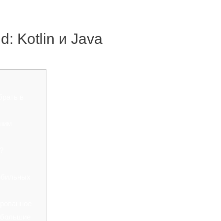
: Kotlin и Java
брать в
чшим
p?
обильных
ированное
ебольшие