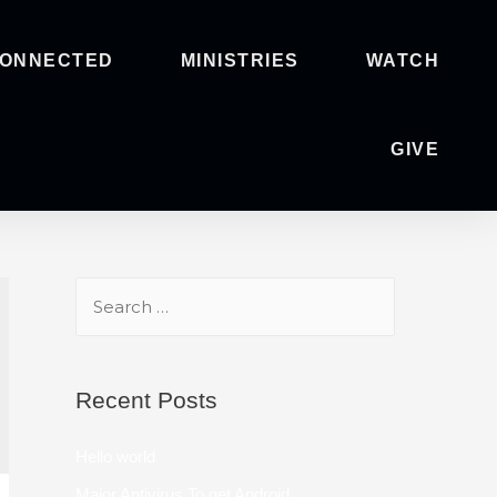
CONNECTED
MINISTRIES
WATCH
GIVE
Recent Posts
Hello world
Major Antivirus To get Android