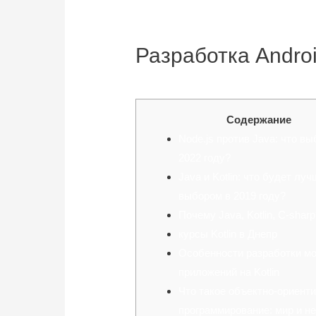
Разработка Android
November 16, 2022
Содержание
Node.js против Java: что вы
2022 году?
Java и Kotlin: что будет лу
выбором в 2019 году?
Почему Java, Kotlin, С-shar
курсы Kotlin в Днепр
Особенности разработки м
приложений на Kotlin
Что такое объектно-ориент
программирование: мир и н