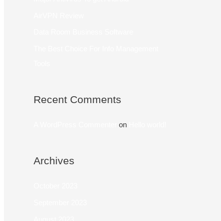
AirVPN Review
Data Room Business Software
The Best Choice For Info Management
Tools
Recent Comments
A WordPress Commenter
on
Hello world!
Archives
October 2023
September 2023
August 2023