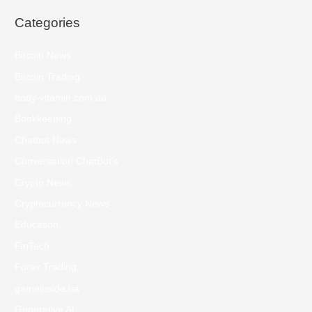
Categories
Bitcoin News
Bitcoin Trading
body-vitamin.com.ua
Bookkeeping
Chatbot News
Conversation ChatBot's
Crypto News
Cryptocurrency News
Education
FinTech
Forex Trading
gameinside.ua
Generative AI