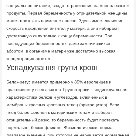
специальное питание, вводят ограничения на «неполезные»
продукты. Первая беременность у отрицательной женщины
может протекать наименее опасно. Здесь имеет значение
скорость накопления антител у матери, а они набирают
достаточную силу только к концу беременности. При
последующих беременностях, даже закончившихся
абортом, в организме матери уже достаточно высокая
концентрация антител.
Успадкування групи крові
Белок-резус имеется примерно у 85% европейцев и
практически у всех азиатов. Группа крови – индивидуальная
характеристика белков и углеводов, включенных в
мембраны красных кровяных телец (эритроцитов). Если
плод более склонен к материнским генам и выберет
отрицательный резус, то беременность будет протекать
нормально, бесконфликтно. Физиологическая норма –
диапазон значений, при котором не нарушается нормальная