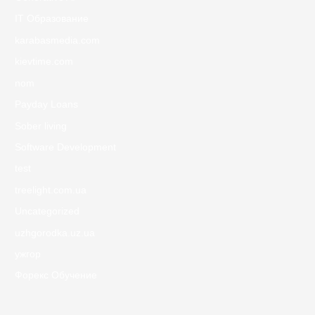
IT Образование
karabasmedia.com
kievtime.com
nom
Payday Loans
Sober living
Software Development
test
treelight.com.ua
Uncategorized
uzhgorodka.uz.ua
ужгор
Форекс Обучение