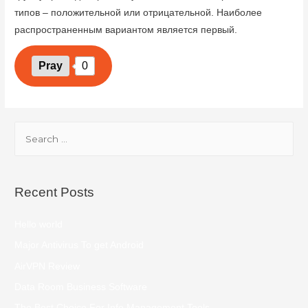
типов – положительной или отрицательной. Наиболее
распространенным вариантом является первый.
Pray
0
Recent Posts
Hello world
Major Antivirus To get Android
AirVPN Review
Data Room Business Software
The Best Choice For Info Management Tools