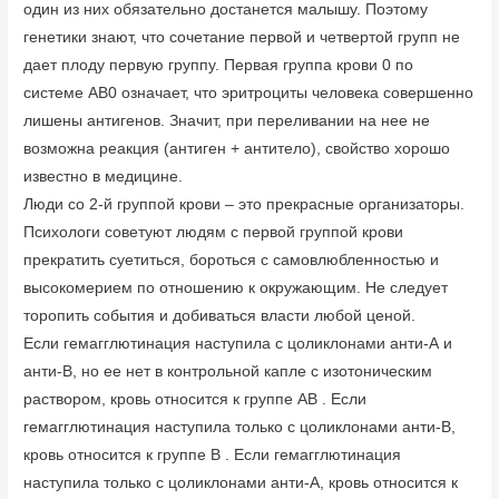
один из них обязательно достанется малышу. Поэтому
генетики знают, что сочетание первой и четвертой групп не
дает плоду первую группу. Первая группа крови 0 по
системе АВ0 означает, что эритроциты человека совершенно
лишены антигенов. Значит, при переливании на нее не
возможна реакция (антиген + антитело), свойство хорошо
известно в медицине.
Люди со 2-й группой крови – это прекрасные организаторы.
Психологи советуют людям с первой группой крови
прекратить суетиться, бороться с самовлюбленностью и
высокомерием по отношению к окружающим. Не следует
торопить события и добиваться власти любой ценой.
Если гемагглютинация наступила с цоликлонами анти-А и
анти-В, но ее нет в контрольной капле с изотоническим
раствором, кровь относится к группе AB . Если
гемагглютинация наступила только с цоликлонами анти-В,
кровь относится к группе В . Если гемагглютинация
наступила только с цоликлонами анти-А, кровь относится к